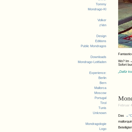
Tommy
Mondrago-KI
Volker
zVen
Design
Editions
Public Mondragos
Fantastic
Downloads
Wo? Im 
Mondrago-Leitfaden
Sofort bu
„Dafür ko
Experience:
Berlin
Bern
Mallorca
Moscow
Mond
Portugal
Tirol
Februar 4
Tunis
Unknown
Das
→“C
mallorqu
Mondragologie
Beteiligt
Logo