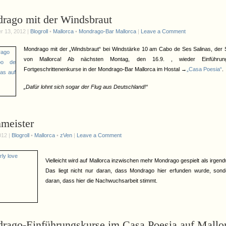
rago mit der Windsbraut
r 13, 2012 |
Blogroll
•
Mallorca
•
Mondrago-Bar Mallorca
|
Leave a Comment
Mondrago mit der „Windsbraut“ bei Windstärke 10 am Cabo de Ses Salinas, der 
von Mallorca! Ab nächsten Montag, den 16.9. , wieder Einführun
Fortgeschrittenenkurse in der Mondrago-Bar Mallorca im Hostal →
„Casa Poesia“
.
„Dafür lohnt sich sogar der Flug aus Deutschland!“
nmeister
012 |
Blogroll
•
Mallorca
•
zVen
|
Leave a Comment
Vielleicht wird auf Mallorca inzwischen mehr Mondrago gespielt als irgen
Das liegt nicht nur daran, dass Mondrago hier erfunden wurde, son
daran, dass hier die Nachwuchsarbeit stimmt.
rago-Einführungskurse im Casa Poesia auf Mallo