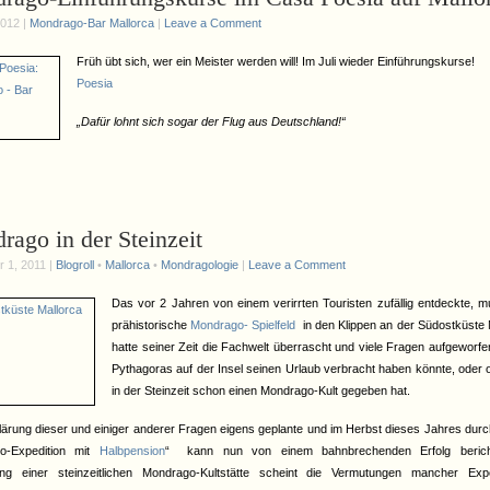
2012 |
Mondrago-Bar Mallorca
|
Leave a Comment
Früh übt sich, wer ein Meister werden will! Im Juli wieder Einführungskurse!
Poesia
„Dafür lohnt sich sogar der Flug aus Deutschland!“
ago in der Steinzeit
 1, 2011 |
Blogroll
•
Mallorca
•
Mondragologie
|
Leave a Comment
Das vor 2 Jahren von einem verirrten Touristen zufällig entdeckte, m
prähistorische
Mondrago- Spielfeld
in den Klippen an der Südostküste 
hatte seiner Zeit die Fachwelt überrascht und viele Fragen aufgeworfe
Pythagoras auf der Insel seinen Urlaub verbracht haben könnte, oder o
in der Steinzeit schon einen Mondrago-Kult gegeben hat.
lärung dieser und einiger anderer Fragen eigens geplante und im Herbst dieses Jahres durc
o-Expedition mit
Halbpension
“ kann nun von einem bahnbrechenden Erfolg berich
ng einer steinzeitlichen Mondrago-Kultstätte scheint die Vermutungen mancher Exp