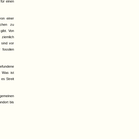
für einen
on einer
echen zu
gibt. Von
 ziemlich
 sind vor
 fossilen
efundene
. Was ist
es Streit
lgemeinen
ndort bis