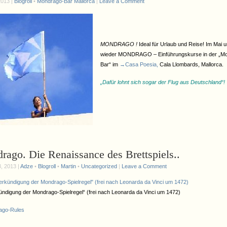
2013 |
Blogroll
•
Mondrago-Bar Mallorca
|
Leave a Comment
MONDRAGO !
Ideal für Urlaub und Reise! Im Mai u
wieder MONDRAGO – Einführungskurse in der „M
Bar“ im
→Casa Poesia,
Cala Llombards, Mallorca.
„Dafür lohnt sich sogar der Flug aus Deutschland“!
ago. Die Renaissance des Brettspiels..
, 2013 |
Adze
•
Blogroll
•
Martin
•
Uncategorized
|
Leave a Comment
ündigung der Mondrago-Spielregel“ (frei nach Leonarda da Vinci um 1472)
go-Rules