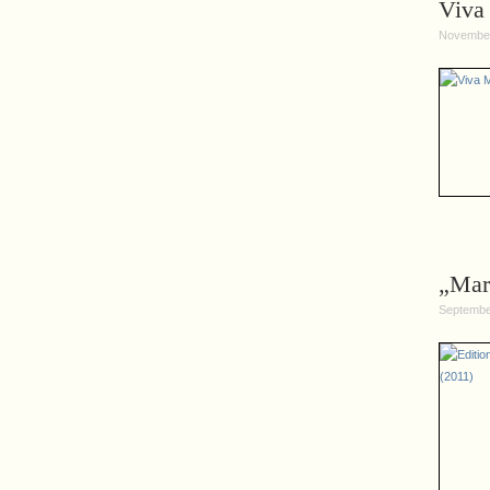
Viva 
November
„Mar
Septembe