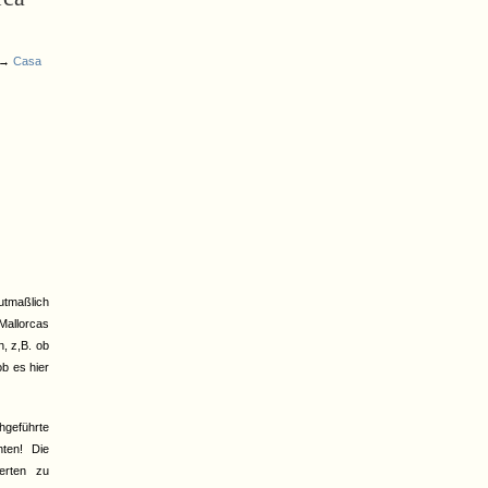
 →
Casa
utmaßlich
Mallorcas
n, z,B. ob
b es hier
hgeführte
ten! Die
erten zu