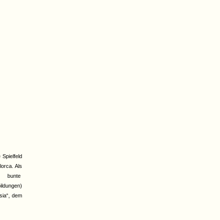
 Spielfeld
lorca. Als
r bunte
ildungen)
sia“, dem