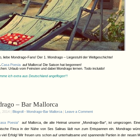
o, liebe Mondrago-Fans! Der 1. Mondrago – Liegestuhl der Weltgeschichte!
→
Casa Poesia
auf Mallorca! Die Saison hat begonnen!
chen: Urlaub vom Feinsten und dabei Mondrago lernen. Todo incluido!
mme ich extra aus Deutschland angeflogen“!
rago – Bar Mallorca
, 2014 |
Blogroll
•
Mondrago-Bar Mallorca
|
Leave a Comment
asa Poesia“
auf Mallorca, die alte Heimat unserer „Mondrago-Bar“, ist umgezogen. Ein
inische Finca in der Nähe von Ses Salinas lädt nun zum Entspannen ein. Mondrago wüns
en viel Erfolg! Wir freuen uns schon auf unterhaltsame und spannende Partien in der neuen 