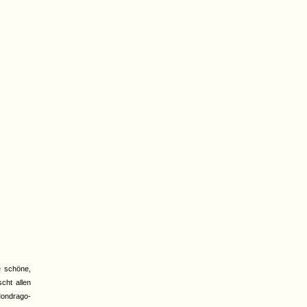
e schöne,
cht allen
Mondrago-