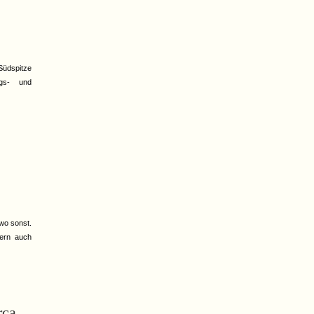
Südspitze
gs- und
dwo sonst.
dern auch
rca