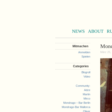
NEWS
ABOUT
R
Mond
Mitmachen
März 25,
Anmelden
Spielen
Categories
Blogroll
Video
Community:
Adze
Martin
Mirco
Mondrago – Bar Berlin
Mondrago-Bar Mallorca
Oliver