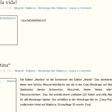
la vida!
 19, 2011 |
Blogroll
•
Mallorca
•
Mondrago-Bar Mallorca
|
Leave a Comment
Viva MONDRAGO!!!
tina“
r 26, 2011 |
Blogroll
•
Editions
•
Mondrago-Bar Mallorca
|
Leave a Comment
Die Edition „Martina“ ist die Schwester der Edition „Martin“. Das laminierte
bietet eine türkise Wasseroberfläche wie die in der Cala Mondrago auf Mal
Spielsteine dienen Schnecken, Muscheln, kleine Steine ode
Fliesenscherben. Das Set enthält einem Leitfaden (20 Seiten und viele Abb
für alle Mondrago-Spieler. Nur erhältlich in der
Mondrago-Bar
im „Casa Poe
südlichsten Hotel auf Mallorca. Erstauflage 33 numm- Expl.