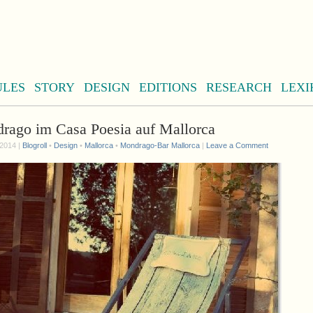
ULES
STORY
DESIGN
EDITIONS
RESEARCH
LEXI
rago im Casa Poesia auf Mallorca
 2014 |
Blogroll
•
Design
•
Mallorca
•
Mondrago-Bar Mallorca
|
Leave a Comment