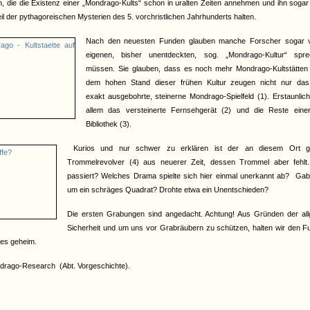
n, die die Existenz einer „Mondrago-Kults“ schon in uralten Zeiten annehmen und ihn sogar 
il der pythagoreischen Mysterien des 5. vorchristlichen Jahrhunderts halten.
Nach den neuesten Funden glauben manche Forscher sogar v
eigenen, bisher unentdeckten, sog. „Mondrago-Kultur“ spr
müssen. Sie glauben, dass es noch mehr Mondrago-Kultstätten 
dem hohen Stand dieser frühen Kultur zeugen nicht nur das
exakt ausgebohrte, steinerne Mondrago-Spielfeld (1). Erstaunlich
allem das versteinerte Fernsehgerät (2) und die Reste einer
Bibliothek (3).
Kurios und nur schwer zu erklären ist der an diesem Ort g
Trommelrevolver (4) aus neuerer Zeit, dessen Trommel aber fehlt
passiert? Welches Drama spielte sich hier einmal unerkannt ab? Gab 
um ein schräges Quadrat? Drohte etwa ein Unentschieden?
Die ersten Grabungen sind angedacht. Achtung! Aus Gründen der al
Sicherheit und um uns vor Grabräubern zu schützen, halten wir den Fu
res geheim.
drago-Research (Abt. Vorgeschichte).