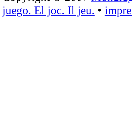
juego. El joc. Il jeu.
•
impr