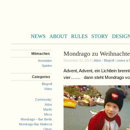
NEWS
ABOUT
RULES
STORY
DESIG
Mondrago zu Weihnacht
Mitmachen
Dezember 22, 2013 |
Adze
•
Blogroll
|
Leave a
Anmelden
Spielen
Advent, Advent, ein Lichtlein brennt
Categories
vier……. dann steht Mondrago vor
Blogroll
Video
Community:
Adze
Martin
Mirco
Mondrago – Bar Berlin
Mondrago-Bar Mallorca
Oliver