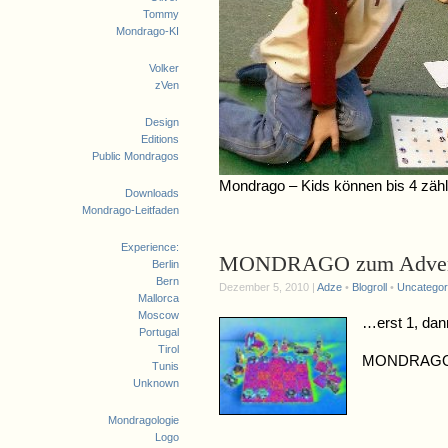
Tommy
Mondrago-KI
Volker
zVen
Design
Editions
Public Mondragos
Mondrago – Kids können bis 4 zä
Downloads
Mondrago-Leitfaden
Experience:
MONDRAGO zum Adve
Berlin
Bern
Dezember 5, 2010 |
Adze
•
Blogroll
•
Uncategor
Mallorca
Moscow
…erst 1, dan
Portugal
Tirol
MONDRAGO – 
Tunis
Unknown
Mondragologie
Logo