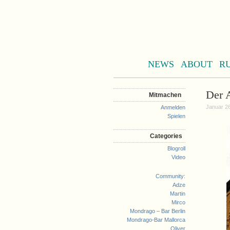
NEWS
ABOUT
R
Der 
Mitmachen
Januar 26
Anmelden
Spielen
Categories
Blogroll
Video
Community:
Adze
Martin
Mirco
Mondrago – Bar Berlin
Mondrago-Bar Mallorca
Oliver