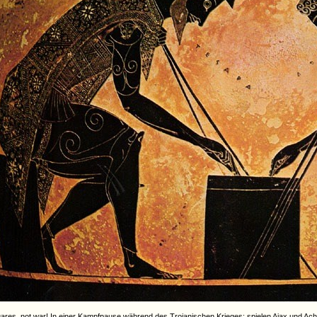
res, not war! In einer Kampfpause während des Trojanischen Krieges: spielen Ajax und Achi