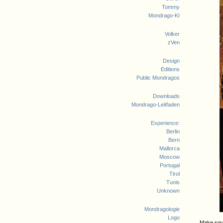
Tommy
Mondrago-KI
Volker
zVen
Design
Editions
Public Mondragos
Downloads
Mondrago-Leitfaden
Experience:
Berlin
Bern
Mallorca
Moscow
Portugal
Tirol
Tunis
Unknown
Mondragologie
Logo
Make squa