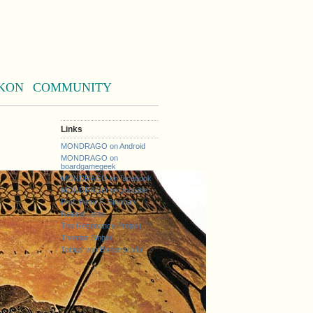
KON
COMMUNITY
Links
MONDRAGO on Android
MONDRAGO on
boardgamegeek
MONDRAGO on facebook
MONDRAGO on youtube
Prof. Peter F. Stephan
Roland Lehle
The Resonance Project
Thomas Singer
Tobias von Burkersroda